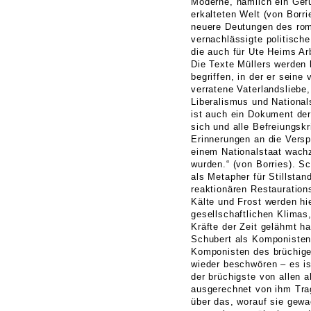
Moderne, nämlich ein Gefü
erkalteten Welt (von Borr
neuere Deutungen des rom
vernachlässigte politisch
die auch für Ute Heims Ar
Die Texte Müllers werden h
begriffen, in der er seine
verratene Vaterlandsliebe,
Liberalismus und Nationals
ist auch ein Dokument der 
sich und alle Befreiungskr
Erinnerungen an die Versp
einem Nationalstaat wachz
wurden.“ (von Borries). S
als Metapher für Stillstan
reaktionären Restauration
Kälte und Frost werden hi
gesellschaftlichen Klimas
Kräfte der Zeit gelähmt ha
Schubert als Komponisten
Komponisten des brüchig
wieder beschwören – es i
der brüchigste von allen al
ausgerechnet von ihm Trag
über das, worauf sie gew