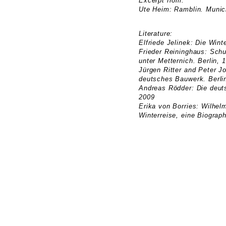
Excerpt from:
Ute Heim: Ramblin. Munic
Literature:
Elfriede Jelinek: Die Win
Frieder Reininghaus: Sch
unter Metternich. Berlin, 
Jürgen Ritter and Peter J
deutsches Bauwerk. Berli
Andreas Rödder: Die deut
2009
Erika von Borries: Wilhelm
Winterreise, eine Biograp