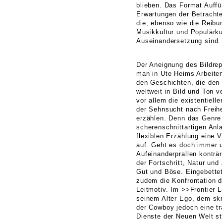
blieben. Das Format Auff
Erwartungen der Betrachte
die, ebenso wie die Reibu
Musikkultur und Populärkul
Auseinandersetzung sind.
Der Aneignung des Bildre
man in Ute Heims Arbeiten
den Geschichten, die de
weltweit in Bild und Ton v
vor allem die existentiell
der Sehnsucht nach Freih
erzählen. Denn das Genre w
scherenschnittartigen Anl
flexiblen Erzählung eine 
auf. Geht es doch immer
Aufeinanderprallen konträr
der Fortschritt, Natur und 
Gut und Böse. Eingebettet
zudem die Konfrontation d
Leitmotiv. Im >>Frontier
seinem Alter Ego, dem skr
der Cowboy jedoch eine tr
Dienste der Neuen Welt ste