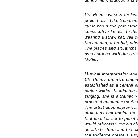
during her childhood and 
Ute Heim's work is an ins
projections. Like Schuber
cycle has a two-part struc
consecutive Lieder. In the 
wearing a straw hat, red 
the second, a fur hat, sil
The places and situations 
associations with the lyri
Müller.
Musical interpretation and
Ute Heim's creative outpu
established as a central o
earlier works. In addition
singing, she is a trained 
practical musical expertis
The artist uses improvisa
situations and tracing the
that enables her to penet
would otherwise remain c
an artistic form and the e
the audience create a sus