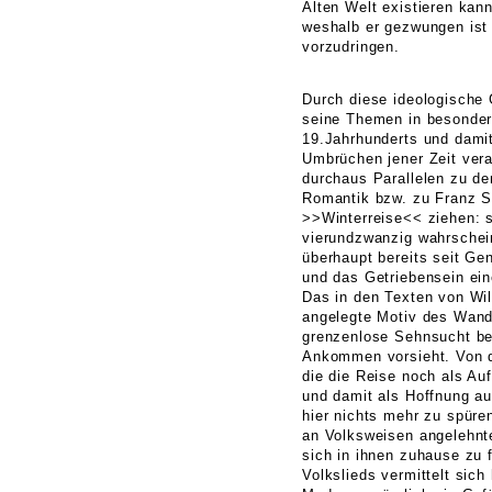
Alten Welt existieren kan
weshalb er gezwungen ist
vorzudringen.
Durch diese ideologische 
seine Themen in besonde
19.Jahrhunderts und dami
Umbrüchen jener Zeit vera
durchaus Parallelen zu d
Romantik bzw. zu Franz S
>>Winterreise<< ziehen: s
vierundzwanzig wahrschei
überhaupt bereits seit Ge
und das Getriebensein ei
Das in den Texten von Wil
angelegte Motiv des Wand
grenzenlose Sehnsucht bes
Ankommen vorsieht. Von d
die die Reise noch als Au
und damit als Hoffnung au
hier nichts mehr zu spüre
an Volksweisen angelehnte
sich in ihnen zuhause zu 
Volkslieds vermittelt sich