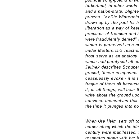
political song-poems in w
fatherland, in other words
and a nation-state, blight
princes. ">>Die Winterreis
drawn up by the poet for hi
liberation as a way of kee
promises of freedom and h
were fraudulently denied" 
winter is perceived as a m
under Metternich's reactio
frost serve as an analogy 
which had paralysed all e
Jelinek describes Schuber
ground, 'these composers 
ceaselessly evoke - it is 
fragile of them all becaus
it, of all things, will bea
write about the ground up
convince themselves that t
the time it plunges into n
When Ute Heim sets off to
border along which the ide
century were manifested, 
resonates along with her j