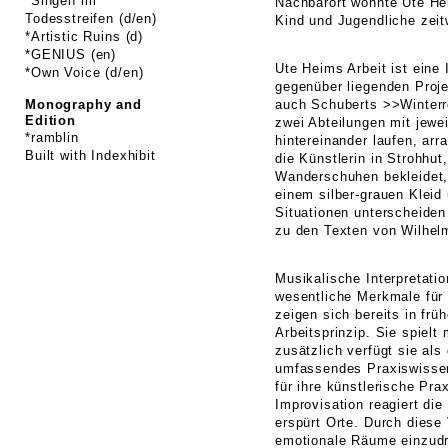
*Singen im
Nachbarort wohnte Ute Hei
Todesstreifen (d/en)
Kind und Jugendliche zeit
*Artistic Ruins (d)
*GENIUS (en)
Ute Heims Arbeit ist eine 
*Own Voice (d/en)
gegenüber liegenden Proj
Monography and
auch Schuberts >>Winterre
Edition
zwei Abteilungen mit jewei
*ramblin
hintereinander laufen, arr
Built with
Indexhibit
die Künstlerin in Strohhu
Wanderschuhen bekleidet, 
einem silber-grauen Kleid
Situationen unterscheiden
zu den Texten von Wilhelm
Musikalische Interpretati
wesentliche Merkmale für
zeigen sich bereits in frü
Arbeitsprinzip. Sie spielt
zusätzlich verfügt sie als
umfassendes Praxiswisse
für ihre künstlerische Pra
Improvisation reagiert die
erspürt Orte. Durch diese 
emotionale Räume einzudr