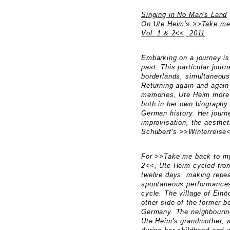
Singing in No Man's Land
On Ute Heim's >>Take me
Vol. 1 & 2<<, 2011
Embarking on a journey is
past. This particular jour
borderlands, simultaneous
Returning again and again 
memories, Ute Heim more
both in her own biograph
German history. Her journe
improvisation, the aesthe
Schubert's >>Winterreise<
For >>Take me back to my
2<<, Ute Heim cycled fro
twelve days, making repea
spontaneous performances 
cycle. The village of Einö
other side of the former 
Germany. The neighbourin
Ute Heim's grandmother, w