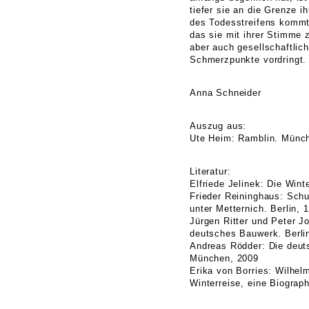
tiefer sie an die Grenze i
des Todesstreifens kommt 
das sie mit ihrer Stimme 
aber auch gesellschaftlic
Schmerzpunkte vordringt.
Anna Schneider
Auszug aus:
Ute Heim: Ramblin. Münc
Literatur:
Elfriede Jelinek: Die Win
Frieder Reininghaus: Sch
unter Metternich. Berlin, 
Jürgen Ritter und Peter J
deutsches Bauwerk. Berli
Andreas Rödder: Die deut
München, 2009
Erika von Borries: Wilhelm
Winterreise, eine Biograp