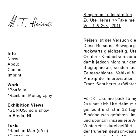
Singen im Todesstreifen
Zu Ute Heims >>Take me 
Vol. 1 & 2<<, 2011
Reisen ist der Versuch di
Diese Reise ist Bewegung
rückwärts gleichzeitig. U
Info
Ort ihrer Kindheitserinner
News
damit jedoch nicht nur de
About
Biographie an, sondern a
Contact
Zeitgeschichte. Vehikel f
Imprint
Prinzip der Improvisation
Franz Schuberts >>Winter
Work
*Portfolio
*Ramblin. Monography
Für >>Take me back to my
2<< hat sich Ute Heim mi
Exhibition Views
gemacht und ist in 12 Ta
*GENIUS, solo show
Einödhausen gefahren. Im
in Breda, NL
und spontan inszenierte 
Texts
Winterreise durchgeführt. 
*Ramblin Man (d/en)
der früheren deutsch-deut