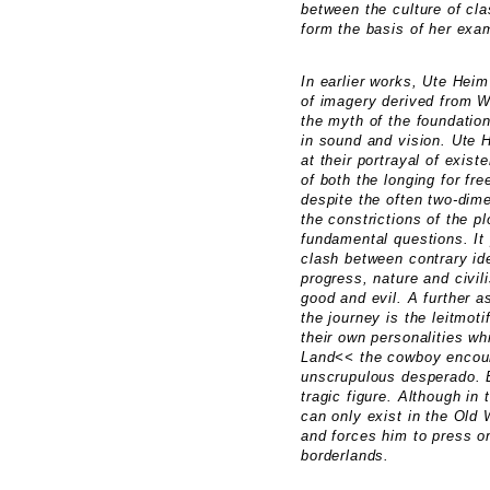
between the culture of cla
form the basis of her exa
In earlier works, Ute Heim
of imagery derived from W
the myth of the foundatio
in sound and vision. Ute H
at their portrayal of exis
of both the longing for fre
despite the often two-dime
the constrictions of the p
fundamental questions. It 
clash between contrary ide
progress, nature and civil
good and evil. A further a
the journey is the leitmoti
their own personalities wh
Land<< the cowboy encoun
unscrupulous desperado. B
tragic figure. Although in
can only exist in the Old 
and forces him to press o
borderlands.