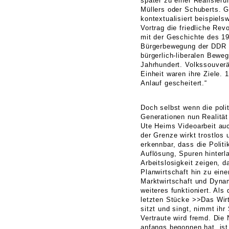
später zu einer Realisieru
Müllers oder Schuberts. 
kontextualisiert beispiels
Vortrag die friedliche Re
mit der Geschichte des 19
Bürgerbewegung der DDR 1
bürgerlich-liberalen Bewe
Jahrhundert. Volkssouverän
Einheit waren ihre Ziele. 
Anlauf gescheitert.“
Doch selbst wenn die poli
Generationen nun Realität
Ute Heims Videoarbeit au
der Grenze wirkt trostlos 
erkennbar, dass die Politi
Auflösung, Spuren hinter
Arbeitslosigkeit zeigen, d
Planwirtschaft hin zu eine
Marktwirtschaft und Dynam
weiteres funktioniert. Als 
letzten Stücke >>Das Wi
sitzt und singt, nimmt ih
Vertraute wird fremd. Die 
anfangs begonnen hat, ist