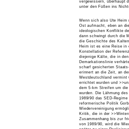
vergewissern, überhaupt da
unter den Füßen ins Nicht
Wenn sich also Ute Heim 
Ost aufmacht, eben an die
ideologischen Konflikte d
dann schwingt durch die 
die Geschichte des Kalten
Heim ist es eine Reise in 
Konstellation der Referen
diejenige Kälte, die in de
Demarkationslinie verhärte
scharf gesicherten Staats
erinnert an die Zeit, an d
Westdeutschland vermint 
errichtet wurden und >>u
dem 5-km Streifen um di
wurden. Die Lähmung des 
1989/90 das SED-Regime (
reformerische Politik Gorb
Wiedervereinigung ermögli
Kritik, die in der >>Winter
Zusammenhang bis zur fri
von 1989/90, wird die Wie