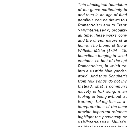
This ideological foundati
of the genre particularly 
and thus in an age of fun
parallels can be drawn to 
Romanticism and to Franz
>>Winterreise<<; probably
all time, these works conv
and the driven nature of a
home. The theme of the wa
Wilhelm Müller (1794 – 18
boundless longing in which
contains no hint of the op
Romanticism, in which tra
into a >>wide blue yonder
world. And thus Schubert'
from folk songs do not invi
Instead, what is communic
naivety of folk song, is an
feeling of being without a
Borries). Taking this as a
interpretations of the cla
provide important referenc
highlight the previously n
>>Winterreise<<. Müller's