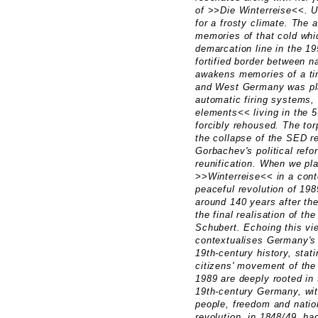
of >>Die Winterreise<<. U
for a frosty climate. The
memories of that cold whi
demarcation line in the 195
fortified border between n
awakens memories of a ti
and West Germany was pla
automatic firing systems
elements<< living in the 5
forcibly rehoused. The tor
the collapse of the SED r
Gorbachev's political ref
reunification. When we plac
>>Winterreise<< in a cont
peaceful revolution of 198
around 140 years after the
the final realisation of the
Schubert. Echoing this vi
contextualises Germany's 
19th-century history, stati
citizens' movement of th
1989 are deeply rooted in
19th-century Germany, with
people, freedom and nation
revolution, in 1848/49, had